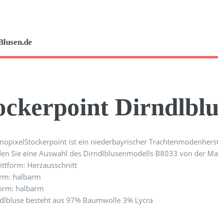
Blusen.de
ockerpoint Dirndlbl
Stockerpoint ist ein niederbayrischer Trachtenmodenherst
nden Sie eine Auswahl des Dirndlblusenmodells B8033 von der Ma
ttform: Herzausschnitt
rm: halbarm
orm: halbarm
ndlbluse besteht aus 97% Baumwolle 3% Lycra