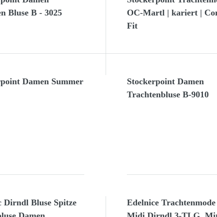
n Bluse B - 3025
OC-Martl | kariert | Co
Fit
rpoint Damen Summer
Stockerpoint Damen
Trachtenbluse B-9010
 Dirndl Bluse Spitze
Edelnice Trachtenmode
bluse Damen
Midi Dirndl 3-TLG. Mi