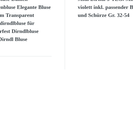
nbluse Elegante Bluse
violett inkl. passender 
m Transparent
und Schürze Gr. 32-54
dirndlbluse für
fest Dirndlbluse
Dirndl Bluse