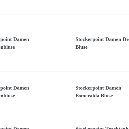
rpoint Damen
Stockerpoint Damen De
enbluse
Bluse
rpoint Damen
Stockerpoint Damen
enbluse
Esmeralda Bluse
rpoint Damen
Stockerpoint Trachten